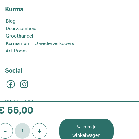
Kurma
Blog
Duurzaamheid
Groothandel
Kurma non-EU wederverkopers
Art Room
Social
Stichtend lid van:
€
55,00
HIFT
In mijn
-
+
oga
winkelwagen