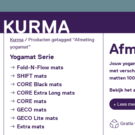
Kurma
/ Producten getagged “Afmeting
Afm
yogamat”
Yogamat Serie
Jouw yogam
Fold-N-Flow mats
met verschi
SHIFT mats
matten 100%
CORE Black mats
Bekijk het 
CORE Extra Long mats
CORE mats
GECO mats
GECO Lite mats
Gratis 
Extra mats