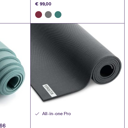
€
99,00
All-in-one Pro
 66