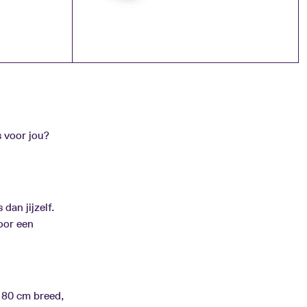
s voor jou?
dan jijzelf.
oor een
l 80 cm breed,