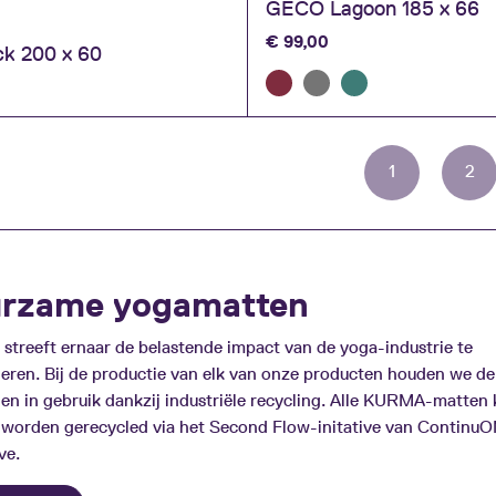
GECO Lagoon 185 x 66
€
99,00
k 200 x 60
Page
Pag
1
2
rzame yogamatten
treeft ernaar de belastende impact van de yoga-industrie te
eren. Bij de productie van elk van onze producten houden we de
len in gebruik dankzij industriële recycling. Alle KURMA-matten
worden gerecycled via het Second Flow-initative van Continu
ve.