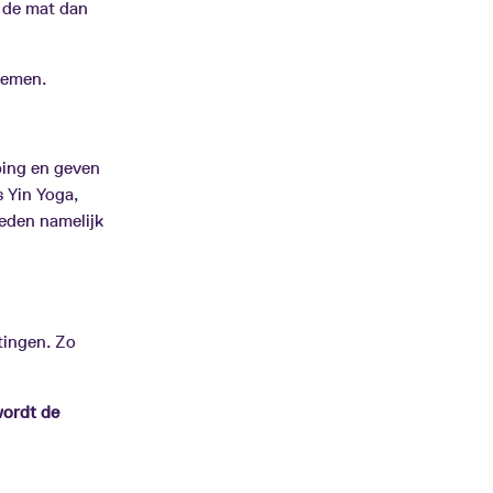
 de mat dan
nemen.
ing en geven
 Yin Yoga,
eden namelijk
tingen. Zo
wordt de