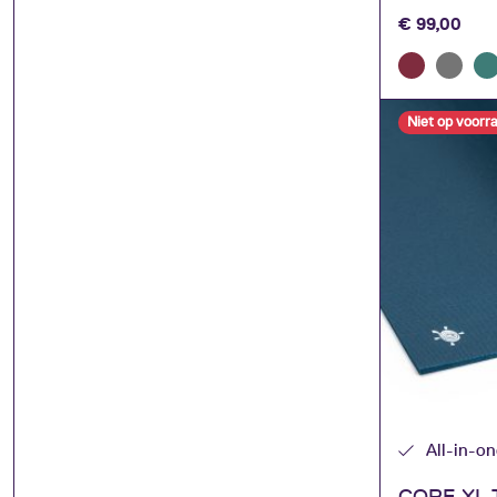
€
99,00
Niet op voorr
All-in-o
CORE XL T