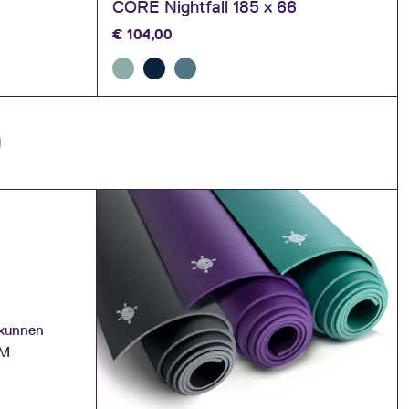
CORE Nightfall 185 x 66
€
104,00
e
 kunnen
OM