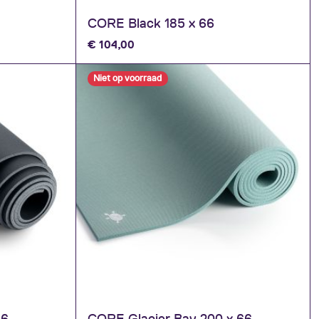
CORE Black 185 x 66
€
104,00
Niet op voorraad
66
CORE Glacier Bay 200 x 66