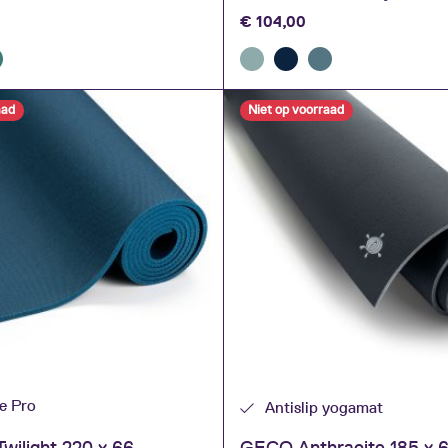
€
104,00
aad
Niet op voorraad
ne Pro
Antislip yogamat
wilight 220 x 66
GECO Anthracite 185 x 