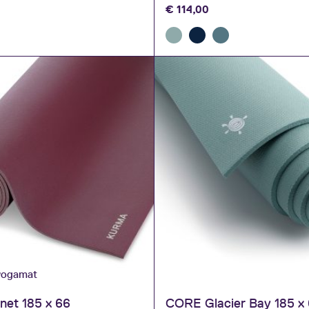
€
114,00
 yogamat
et 185 x 66
CORE Glacier Bay 185 x