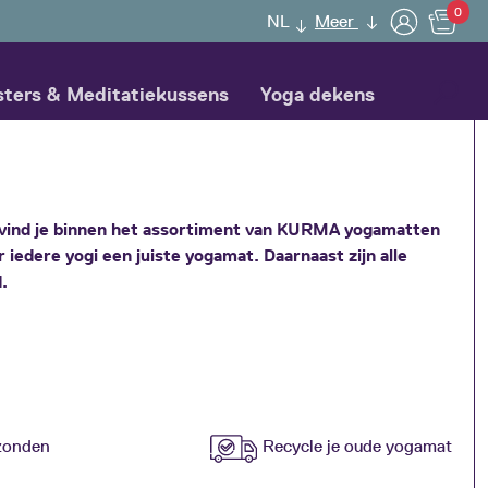
0
NL
Meer
sters & Meditatiekussens
Yoga dekens
vind je binnen het assortiment van KURMA yogamatten
edere yogi een juiste yogamat. Daarnaast zijn alle
.
zonden
Recycle je oude yogamat