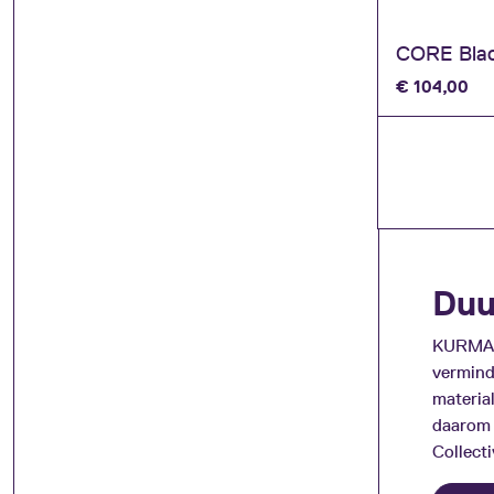
CORE Blac
€
104,00
Page
navigation
Duu
KURMA s
vermind
materia
daarom 
Collecti