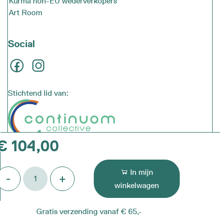
Kurma non-EU wederverkopers
Art Room
Social
Stichtend lid van:
€
104,00
CORE
In mijn
-
+
ogamat
winkelwagen
antal
Gratis verzending vanaf € 65,-
© 2026 - Vana Group BV