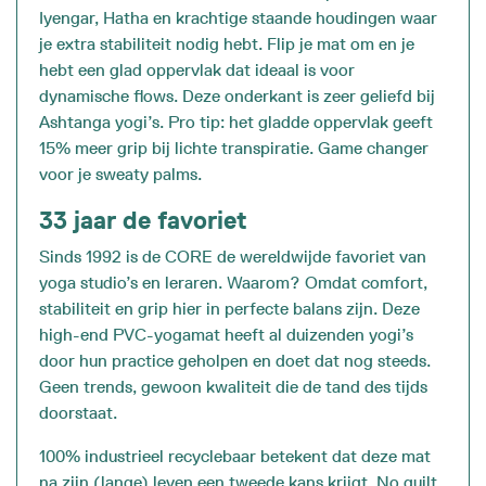
Iyengar, Hatha en krachtige staande houdingen waar
je extra stabiliteit nodig hebt. Flip je mat om en je
hebt een glad oppervlak dat ideaal is voor
dynamische flows. Deze onderkant is zeer geliefd bij
Ashtanga yogi’s. Pro tip: het gladde oppervlak geeft
15% meer grip bij lichte transpiratie. Game changer
voor je sweaty palms.
33 jaar de favoriet
Sinds 1992 is de CORE de wereldwijde favoriet van
yoga studio’s en leraren. Waarom? Omdat comfort,
stabiliteit en grip hier in perfecte balans zijn. Deze
high-end PVC-yogamat heeft al duizenden yogi’s
door hun practice geholpen en doet dat nog steeds.
Geen trends, gewoon kwaliteit die de tand des tijds
doorstaat.
100% industrieel recyclebaar betekent dat deze mat
na zijn (lange) leven een tweede kans krijgt. No guilt,