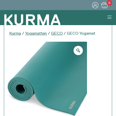
0
Menu
Kurma
/
Yogamatten
/
GECO
/ GECO Yogamat