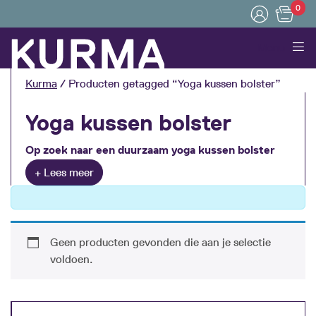
0
Menu
Kurma
/ Producten getagged “Yoga kussen bolster”
Yoga kussen bolster
Op zoek naar een duurzaam yoga kussen bolster
van goede kwaliteit? De bolsters van Kurma zijn
Collapse
milieuvriendelijk geproduceerd en gaan een lange
tijd mee. De kussens zijn gemaakt van GOTS
gecertifieerd katoen en zijn gevuld met natuurlijk
boekweitkaf. Een must have voor de bewuste yogi!
Geen producten gevonden die aan je selectie
Bekijk de yoga kussens bolster en bestel vandaag
voldoen.
nog. Dan wordt het product binnen 1 dag
verzonden!