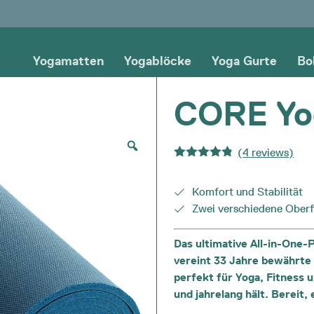
Yogamatten
Yogablöcke
Yoga Gurte
Bo
CORE Yo
(
4
reviews)
Bewertet
mit
4.75
von 5
Komfort und Stabilität
Zwei verschiedene Oberf
Das ultimative All-in-One
vereint 33 Jahre bewährte
perfekt für Yoga, Fitness u
und jahrelang hält. Bereit