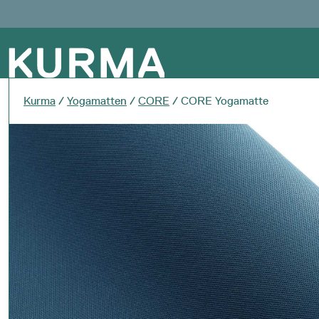
Kurma
/
Yogamatten
/
CORE
/ CORE Yogamatte